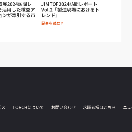
展2024訪問レ
JIMTOF2024訪問レポート
Iを活用した検査ア
Vol.2「製造現場におけるト
ョンが牽引する市
レンド」
記事を読む
ビス
TORCHについて
お問い合わせ
求職者様はこちら
ニュ