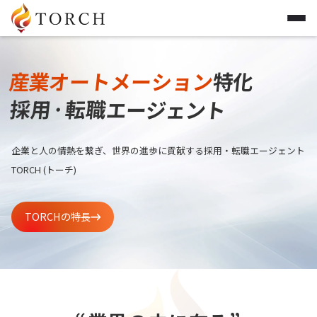
産
業
オ
ー
ト
メ
ー
シ
ョ
ン
特
化
採
用
転
職
エ
ー
ジ
ェ
ン
ト
・
企業と人の情熱を繋ぎ、世界の進歩に貢献する採用・転職エージェント
TORCH (トーチ)
TORCHの特長