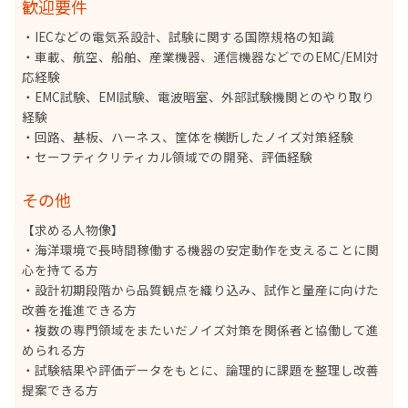
歓迎要件
・IECなどの電気系設計、試験に関する国際規格の知識
・車載、航空、船舶、産業機器、通信機器などでのEMC/EMI対
応経験
・EMC試験、EMI試験、電波暗室、外部試験機関とのやり取り
経験
・回路、基板、ハーネス、筐体を横断したノイズ対策経験
・セーフティクリティカル領域での開発、評価経験
その他
【求める人物像】
・海洋環境で長時間稼働する機器の安定動作を支えることに関
心を持てる方
・設計初期段階から品質観点を織り込み、試作と量産に向けた
改善を推進できる方
・複数の専門領域をまたいだノイズ対策を関係者と協働して進
められる方
・試験結果や評価データをもとに、論理的に課題を整理し改善
提案できる方