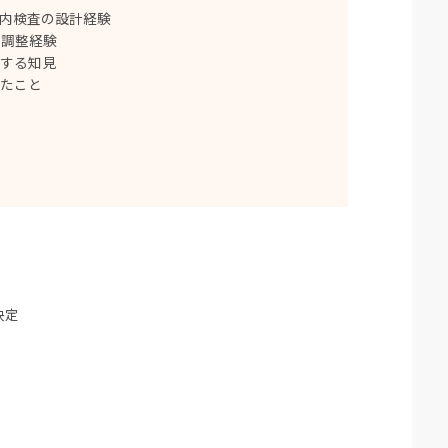
程内検査の設計経験
の調整経験
関する知見
したこと
決定