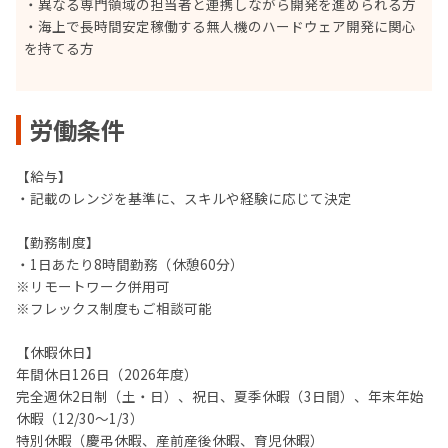
・異なる専門領域の担当者と連携しながら開発を進められる方
・海上で長時間安定稼働する無人機のハードウェア開発に関心
を持てる方
労働条件
【給与】
・記載のレンジを基準に、スキルや経験に応じて決定
【勤務制度】
・1日あたり8時間勤務（休憩60分）
※リモートワーク併用可
※フレックス制度もご相談可能
【休暇休日】
年間休日126日（2026年度）
完全週休2日制（土・日）、祝日、夏季休暇（3日間）、年末年始
休暇（12/30～1/3）
特別休暇（慶弔休暇、産前産後休暇、育児休暇）