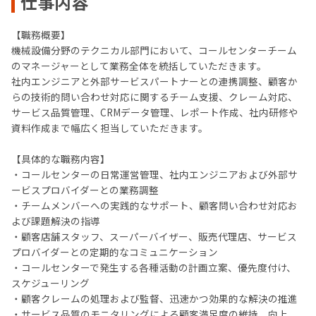
仕事内容
【職務概要】
機械設備分野のテクニカル部門において、コールセンターチーム
のマネージャーとして業務全体を統括していただきます。
社内エンジニアと外部サービスパートナーとの連携調整、顧客か
らの技術的問い合わせ対応に関するチーム支援、クレーム対応、
サービス品質管理、CRMデータ管理、レポート作成、社内研修や
資料作成まで幅広く担当していただきます。
【具体的な職務内容】
・コールセンターの日常運営管理、社内エンジニアおよび外部サ
ービスプロバイダーとの業務調整
・チームメンバーへの実践的なサポート、顧客問い合わせ対応お
よび課題解決の指導
・顧客店舗スタッフ、スーパーバイザー、販売代理店、サービス
プロバイダーとの定期的なコミュニケーション
・コールセンターで発生する各種活動の計画立案、優先度付け、
スケジューリング
・顧客クレームの処理および監督、迅速かつ効果的な解決の推進
・サービス品質のモニタリングによる顧客満足度の維持、向上