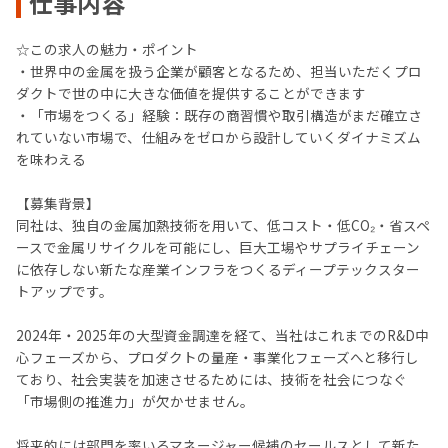
仕事内容
☆この求人の魅力・ポイント
・世界中の金属を扱う企業が顧客となるため、担当いただくプロ
ダクトで世の中に大きな価値を提供することができます
・「市場をつくる」経験：既存の商習慣や取引構造がまだ確立さ
れていない市場で、仕組みをゼロから設計していくダイナミズム
を味わえる
【募集背景】
同社は、独自の金属加熱技術を用いて、低コスト・低CO₂・省スペ
ースで金属リサイクルを可能にし、巨大工場やサプライチェーン
に依存しない新たな産業インフラをつくるディープテックスター
トアップです。
2024年・2025年の大型資金調達を経て、当社はこれまでのR&D中
心フェーズから、プロダクトの量産・事業化フェーズへと移行し
ており、社会実装を加速させるためには、技術を社会につなぐ
「市場側の推進力」が欠かせません。
将来的には部門を率いるマネージャー候補のセールスとして新た