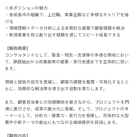
☆本ポジションの魅力
・急成長中の組織で、上位職、事業企画など多様なキャリアを描
ける
・現場理解×データ分析による本質的な提案で顧客課題を解決
・新規事業を自ら創り出す経験を通じてスピード成長できる
【職務概要】
コンサルタントとして、製造・物流・流通等の多様な領域におい
て、課題抽出から改善施策の提案・実行支援までを主体的に担い
ます。
現場と経営の双方を意識し、顧客の課題を整理・可視化するとと
もに、効果的な解決策を導き出す役割を果たします。
また、顧客担当者との信頼関係を築きながら、プロジェクトを円
滑に進行させ、成果の最大化に貢献。そして、プロジェクトのオ
ーナーとして、分析力・提案力・実行力を発揮し、将来的な大型
案件や新テーマの創出にもつながる価値提供を目指します。
【職務内容】