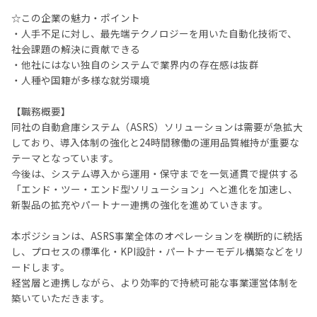
☆この企業の魅力・ポイント
・人手不足に対し、最先端テクノロジーを用いた自動化技術で、
社会課題の解決に貢献できる
・他社にはない独自のシステムで業界内の存在感は抜群
・人種や国籍が多様な就労環境
【職務概要】
同社の自動倉庫システム（ASRS）ソリューションは需要が急拡大
しており、導入体制の強化と24時間稼働の運用品質維持が重要な
テーマとなっています。
今後は、システム導入から運用・保守までを一気通貫で提供する
「エンド・ツー・エンド型ソリューション」へと進化を加速し、
新製品の拡充やパートナー連携の強化を進めていきます。
本ポジションは、ASRS事業全体のオペレーションを横断的に統括
し、プロセスの標準化・KPI設計・パートナーモデル構築などをリ
ードします。
経営層と連携しながら、より効率的で持続可能な事業運営体制を
築いていただきます。