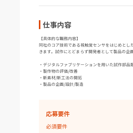
仕事内容
【具体的な職務内容】
同社のコア技術である視触覚センサをはじめとし
きます。試作にとどまらず開発者として製品の企
・デジタルファブリケーションを用いた試作部品
・製作物の評価/改善
・新素材/新工法の開拓
・製品の企画/設計/製造
応募要件
必須要件