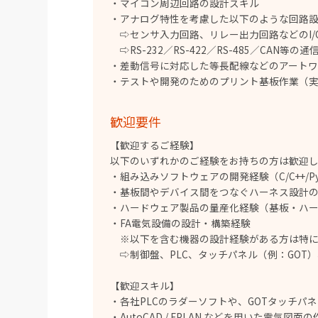
・マイコン周辺回路の設計スキル
・アナログ特性を考慮した以下のような回路
⇨センサ入力回路、リレー出力回路などのI/
⇨RS-232／RS-422／RS-485／CAN等
・差動信号に対応した等長配線などのアート
・テストや開発のためのプリント基板作業（
歓迎要件
【歓迎するご経験】
以下のいずれかのご経験をお持ちの方は歓迎
・組み込みソフトウェアの開発経験（C/C++/Py
・基板間やデバイス間をつなぐハーネス設計
・ハードウェア製品の量産化経験（基板・ハ
・FA電気設備の設計・構築経験
※以下を含む機器の設計経験がある方は特に
⇨制御盤、PLC、タッチパネル（例：GOT
【歓迎スキル】
・各社PLCのラダーソフトや、GOTタッチパ
・AutoCAD / EPLAN などを用いた電気図面