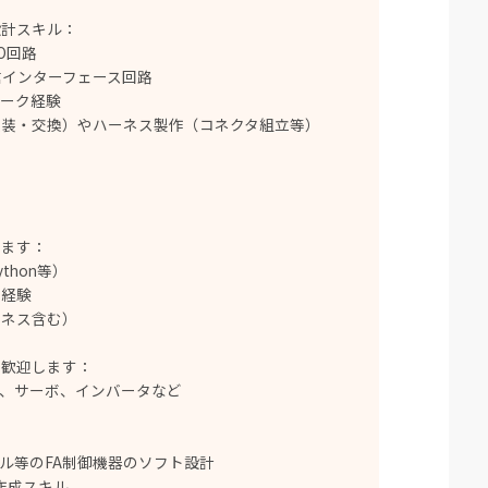
設計スキル：
O回路
の通信インターフェース回路
ワーク経験
実装・交換）やハーネス製作（コネクタ組立等）
します：
thon等）
の経験
ーネス含む）
歓迎します：
）、サーボ、インバータなど
ネル等のFA制御機器のソフト設計
の作成スキル