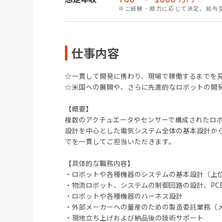
※ご経験・能力に応じて決定。給与
仕事内容
☆一貫して開発に携わり、現場で稼働するまでを
☆米国への展開や、さらに先進的なロボットの開
【概要】
複数のアクチュエータやセンサーで構成されたロ
設計を中心とした電気システム全体の基本設計か
でを一貫してご担当いただきます。
【具体的な職務内容】
・ロボットや各種機器のシステムの基本設計（上
・物流ロボット、システムの制御回路の設計、PC
・ロボットや各種機器のハーネス設計
・外部メーカーへの量産のための製造委託業務（
・現地立ち上げおよび納品後の技術サポート