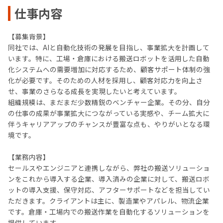
仕事内容
【募集背景】
同社では、AIと自動化技術の発展を目指し、事業拡大を計画して
います。特に、工場・倉庫における搬送ロボットを活用した自動
化システムへの需要増加に対応するため、顧客サポート体制の強
化が必要です。そのための人材を採用し、顧客対応力を向上さ
せ、事業のさらなる成長を実現したいと考えています。
組織規模は、まだまだ少数精鋭のベンチャー企業。その分、自分
の仕事の成果が事業拡大につながっている実感や、チーム拡大に
伴うキャリアアップのチャンスが豊富な点も、やりがいとなる環
境です。
【業務内容】
セールスやエンジニアと連携しながら、弊社の搬送ソリューショ
ンをこれから導入する企業、導入済みの企業に対して、搬送ロボ
ットの導入支援、保守対応、アフターサポートなどを担当してい
ただきます。クライアントは主に、製造業やアパレル、物流企業
です。倉庫・工場内での搬送作業を自動化するソリューションを
提供しています。