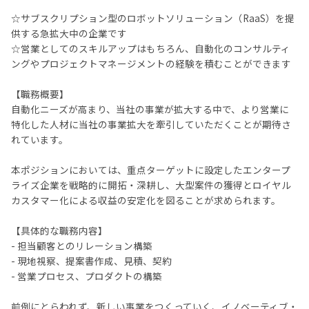
☆サブスクリプション型のロボットソリューション（RaaS）を提
供する急拡大中の企業です
☆営業としてのスキルアップはもちろん、自動化のコンサルティ
ングやプロジェクトマネージメントの経験を積むことができます
【職務概要】
自動化ニーズが高まり、当社の事業が拡大する中で、より営業に
特化した人材に当社の事業拡大を牽引していただくことが期待さ
れています。
本ポジションにおいては、重点ターゲットに設定したエンタープ
ライズ企業を戦略的に開拓・深耕し、大型案件の獲得とロイヤル
カスタマー化による収益の安定化を図ることが求められます。
【具体的な職務内容】
- 担当顧客とのリレーション構築
- 現地視察、提案書作成、見積、契約
- 営業プロセス、プロダクトの構築
前例にとらわれず、新しい事業をつくっていく、イノベーティブ・